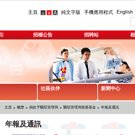
English
主頁
純文字版
手機應用程式
引
招標公告
招聘站
相
社區伙伴
新聞中心
主頁
概覽
捐款予醫院管理局
醫院管理局慈善基金
年報及通訊