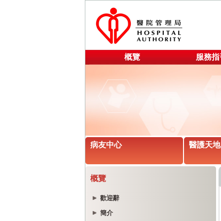
概覽
服務指
病友中心
醫護天地
概覽
歡迎辭
簡介