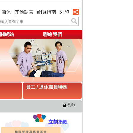
简体
其他語言
網頁指南
列印
關網站
聯絡我們
員工 / 退休職員特區
列印