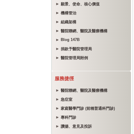
願景、使命、核心價值
機構管治
組織架構
醫院聯網、醫院及醫療機構
Blog 147B
捐款予醫院管理局
醫院管理局附例
服務捷徑
醫院聯網、醫院及醫療機構
急症室
家庭醫學門診 (前稱普通科門診)
專科門診
讚揚、意見及投訴