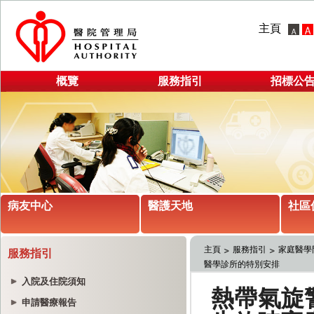
主頁
概覽
服務指引
招標公
病友中心
醫護天地
社區
主頁
服務指引
家庭醫學
服務指引
醫學診所的特別安排
入院及住院須知
申請醫療報告