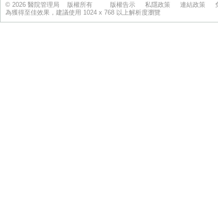
© 2026 醫院管理局 版權所有
版權告示
私隱政策
連結政策
為獲得至佳效果，建議使用 1024 x 768 以上解析度瀏覽