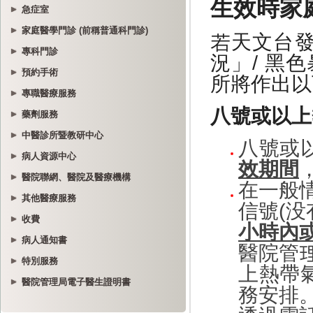
急症室
家庭醫學門診 (前稱普通科門診)
專科門診
預約手術
專職醫療服務
藥劑服務
中醫診所暨教研中心
病人資源中心
醫院聯網、醫院及醫療機構
其他醫療服務
收費
病人通知書
特別服務
醫院管理局電子醫生證明書