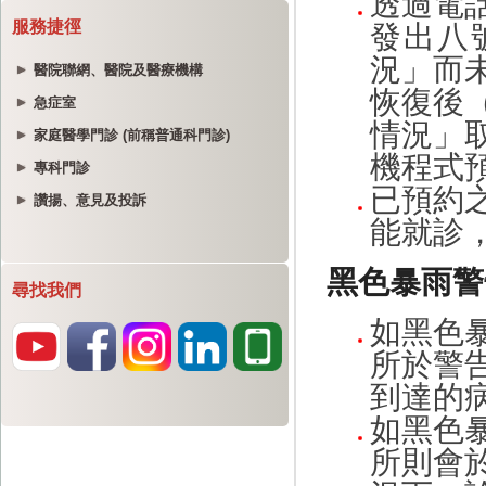
服務捷徑
醫院聯網、醫院及醫療機構
急症室
家庭醫學門診 (前稱普通科門診)
專科門診
讚揚、意見及投訴
尋找我們