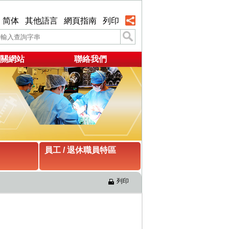
简体
其他語言
網頁指南
列印
關網站
聯絡我們
員工 / 退休職員特區
列印