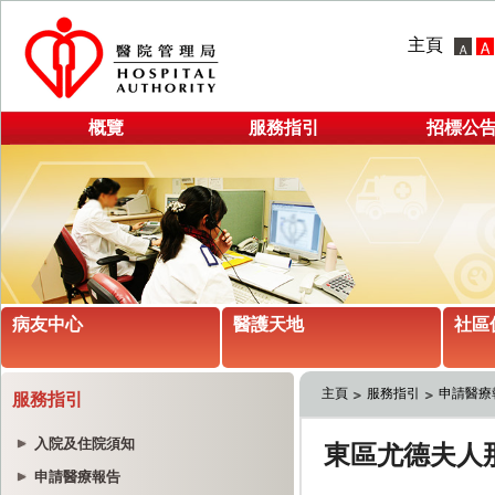
主頁
概覽
服務指引
招標公
病友中心
醫護天地
社區
主頁
服務指引
申請醫療
服務指引
入院及住院須知
申請醫療報告