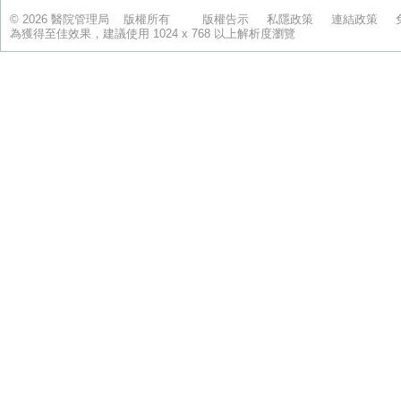
© 2026 醫院管理局 版權所有
版權告示
私隱政策
連結政策
為獲得至佳效果，建議使用 1024 x 768 以上解析度瀏覽