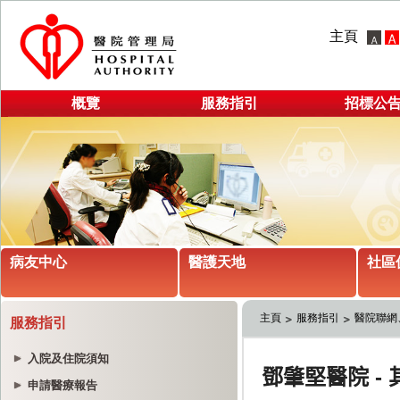
主頁
概覽
服務指引
招標公
病友中心
醫護天地
社區
主頁
服務指引
醫院聯網
服務指引
入院及住院須知
申請醫療報告