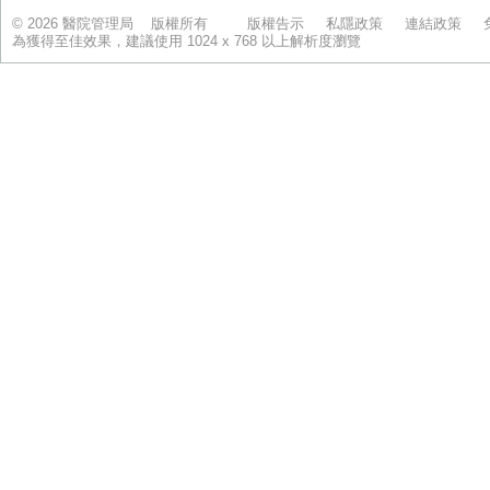
© 2026 醫院管理局 版權所有
版權告示
私隱政策
連結政策
為獲得至佳效果，建議使用 1024 x 768 以上解析度瀏覽