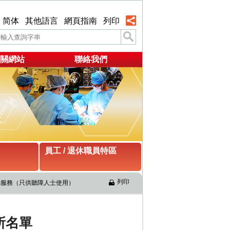
简体
其他語言
網頁指南
列印
關網站
聯絡我們
員工 / 退休職員特區
列印
約服務（只供聽障人士使用）