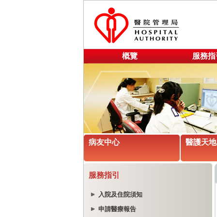
概覽
服務指
病友中心
醫護天地
服務指引
入院及住院須知
申請醫療報告