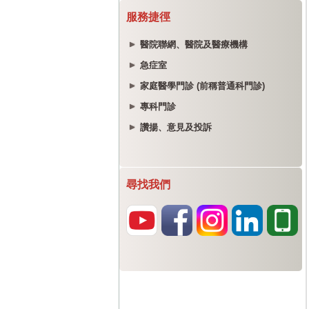
服務捷徑
醫院聯網、醫院及醫療機構
急症室
家庭醫學門診 (前稱普通科門診)
專科門診
讚揚、意見及投訴
尋找我們