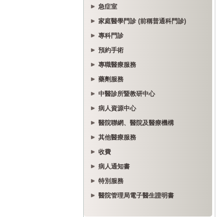
急症室
家庭醫學門診 (前稱普通科門診)
專科門診
預約手術
專職醫療服務
藥劑服務
中醫診所暨教研中心
病人資源中心
醫院聯網、醫院及醫療機構
其他醫療服務
收費
病人通知書
特別服務
醫院管理局電子醫生證明書