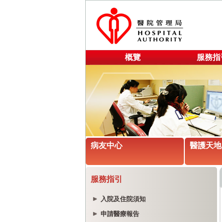
概覽
服務指
病友中心
醫護天地
服務指引
入院及住院須知
申請醫療報告