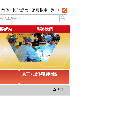
简体
其他語言
網頁指南
列印
關網站
聯絡我們
員工 / 退休職員特區
列印