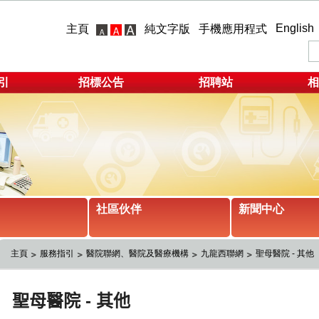
English
主頁
純文字版
手機應用程式
引
招標公告
招聘站
相
社區伙伴
新聞中心
主頁
服務指引
醫院聯網、醫院及醫療機構
九龍西聯網
聖母醫院 - 其他