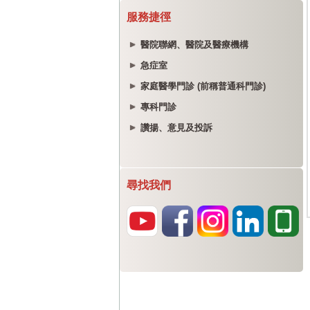
服務捷徑
醫院聯網、醫院及醫療機構
急症室
家庭醫學門診 (前稱普通科門診)
專科門診
讚揚、意見及投訴
尋找我們