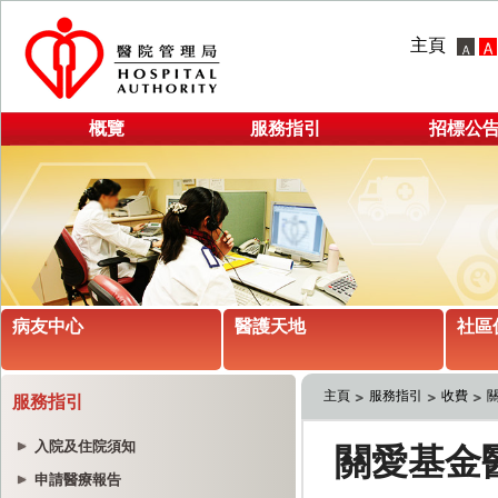
主頁
概覽
服務指引
招標公
病友中心
醫護天地
社區
主頁
服務指引
收費
服務指引
入院及住院須知
申請醫療報告