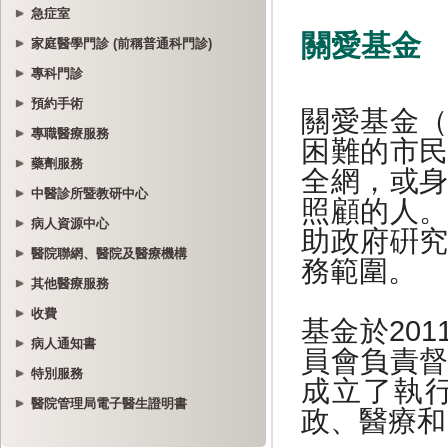
急症室
家庭醫學門診 (前稱普通科門診)
專科門診
預約手術
專職醫療服務
藥劑服務
中醫診所暨教研中心
病人資源中心
醫院聯網、醫院及醫療機構
其他醫療服務
收費
病人通知書
特別服務
醫院管理局電子醫生證明書