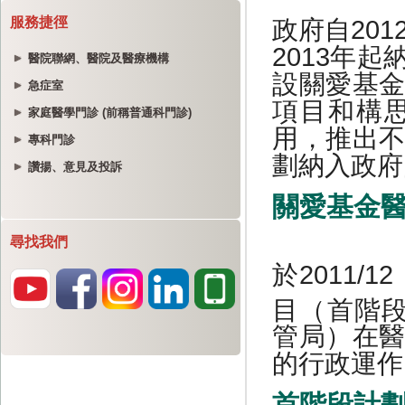
服務捷徑
醫院聯網、醫院及醫療機構
急症室
家庭醫學門診 (前稱普通科門診)
專科門診
讚揚、意見及投訴
尋找我們