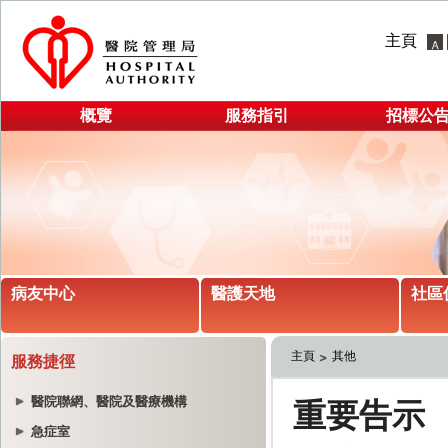
主頁
概覽
服務指引
招標公
病友中心
醫護天地
社區
主頁
其他
服務捷徑
醫院聯網、醫院及醫療機構
急症室