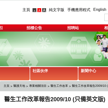
English
主頁
純文字版
手機應用程式
引
招標公告
招聘站
相
社區伙伴
新聞中心
主頁
醫護天地
專業相關項目
醫生工作改革
醫生工作改革報告2009/10 