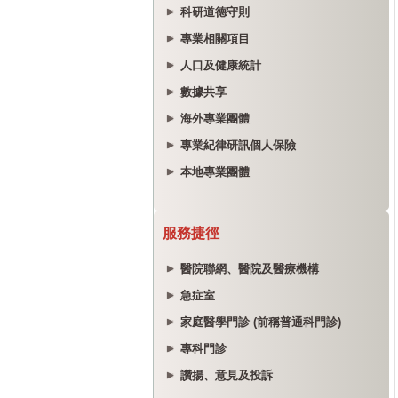
科研道德守則
專業相關項目
人口及健康統計
數據共享
海外專業團體
專業紀律研訊個人保險
本地專業團體
服務捷徑
醫院聯網、醫院及醫療機構
急症室
家庭醫學門診 (前稱普通科門診)
專科門診
讚揚、意見及投訴