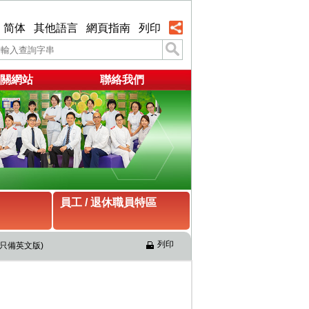
简体
其他語言
網頁指南
列印
關網站
聯絡我們
員工 / 退休職員特區
列印
(只備英文版) 