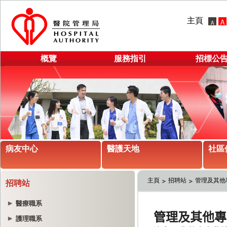
主頁
概覽
服務指引
招標公
病友中心
醫護天地
社區
主頁
招聘站
管理及其他
招聘站
醫療職系
護理職系