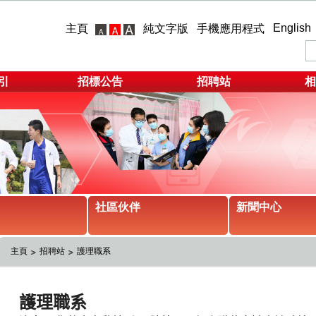
English
主頁
純文字版
手機應用程式
引
招標公告
招聘站
相
社區伙伴
新聞中心
主頁
招聘站
護理職系