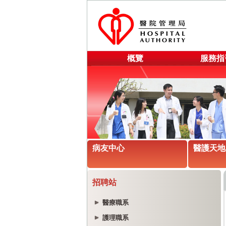
概覽
服務指
病友中心
醫護天地
招聘站
醫療職系
護理職系