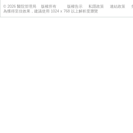
© 2026 醫院管理局 版權所有
版權告示
私隱政策
連結政策
為獲得至佳效果，建議使用 1024 x 768 以上解析度瀏覽