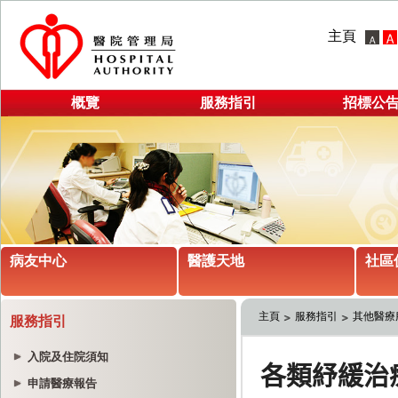
主頁
概覽
服務指引
招標公
病友中心
醫護天地
社區
主頁
服務指引
其他醫療
服務指引
入院及住院須知
申請醫療報告