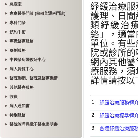
急症室
家庭醫學門診 (前稱普通科門診)
專科門診
預約手術
專職醫療服務
藥劑服務
中醫診所暨教研中心
病人資源中心
醫院聯網、醫院及醫療機構
其他醫療服務
收費
病人通知書
特別服務
醫院管理局電子醫生證明書