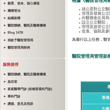
願景、使命、核心價值
機構管治
組織架構
醫院聯網、醫院及醫療機構
Blog 147B
捐款予醫院管理局
醫院管理局附例
服務捷徑
醫院聯網、醫院及醫療機構
急症室
家庭醫學門診 (前稱普通科門診)
專科門診
讚揚、意見及投訴