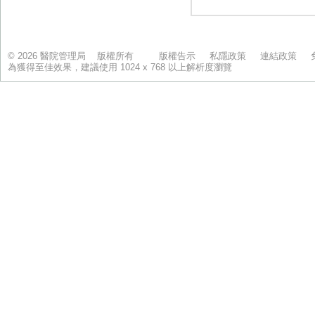
© 2026 醫院管理局 版權所有
版權告示
私隱政策
連結政策
為獲得至佳效果，建議使用 1024 x 768 以上解析度瀏覽