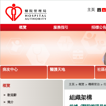
主頁
概覽
服務指引
招標公
病友中心
醫護天地
社區
主頁
概覽
機構管治
概覽
歡迎辭
簡介