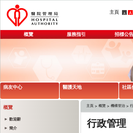
主頁
概覽
服務指引
招標公
病友中心
醫護天地
社區
主頁
概覽
機構管治
概覽
歡迎辭
簡介