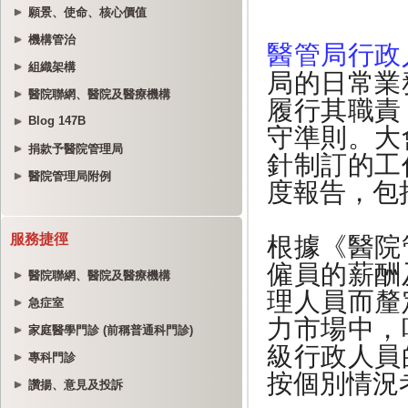
願景、使命、核心價值
機構管治
組織架構
醫院聯網、醫院及醫療機構
Blog 147B
捐款予醫院管理局
醫院管理局附例
服務捷徑
醫院聯網、醫院及醫療機構
急症室
家庭醫學門診 (前稱普通科門診)
專科門診
讚揚、意見及投訴