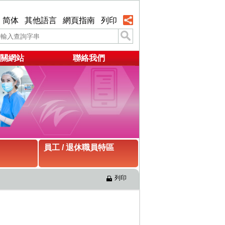
简体
其他語言
網頁指南
列印
關網站
聯絡我們
員工 / 退休職員特區
列印