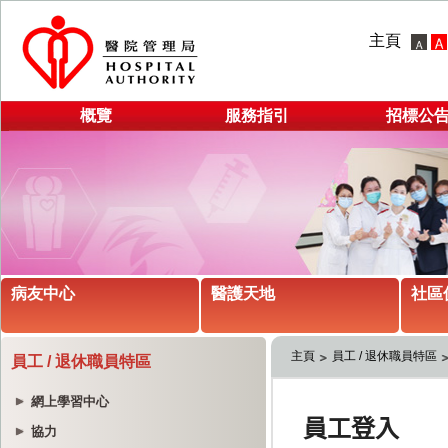
主頁
概覽
服務指引
招標公
病友中心
醫護天地
社區
主頁
員工 / 退休職員特區
員工 / 退休職員特區
網上學習中心
協力