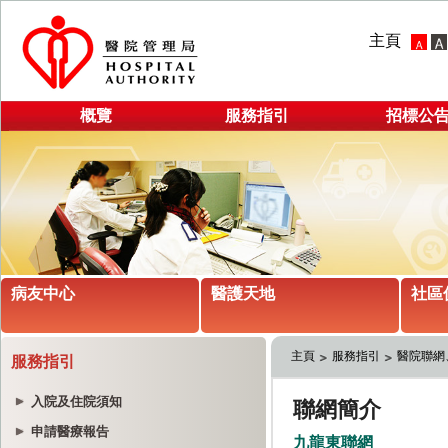
主頁
概覽
服務指引
招標公
病友中心
醫護天地
社區
主頁
服務指引
醫院聯網
服務指引
入院及住院須知
申請醫療報告