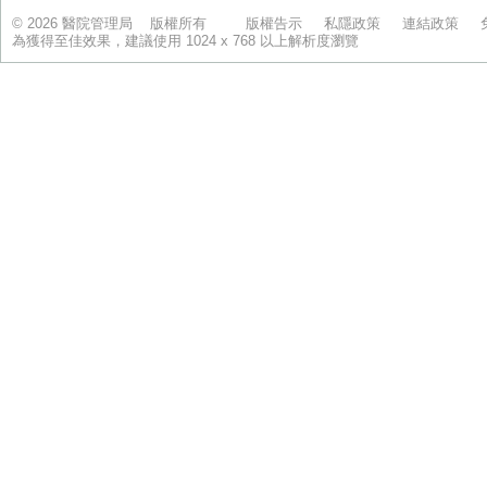
© 2026 醫院管理局 版權所有
版權告示
私隱政策
連結政策
為獲得至佳效果，建議使用 1024 x 768 以上解析度瀏覽