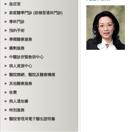
急症室
家庭醫學門診 (前稱普通科門診)
專科門診
預約手術
專職醫療服務
藥劑服務
中醫診所暨教研中心
病人資源中心
醫院聯網、醫院及醫療機構
其他醫療服務
收費
病人通知書
特別服務
醫院管理局電子醫生證明書