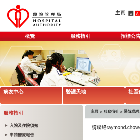
主頁
概覽
服務指引
招標公
病友中心
醫護天地
社區
主頁
服務指引
醫院聯網
服務指引
入院及住院須知
申請醫療報告