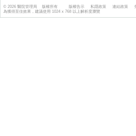
© 2026 醫院管理局 版權所有
版權告示
私隱政策
連結政策
為獲得至佳效果，建議使用 1024 x 768 以上解析度瀏覽