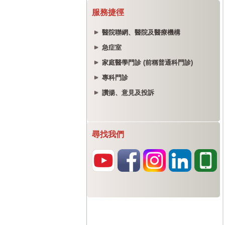
服務捷徑
醫院聯網、醫院及醫療機構
急症室
家庭醫學門診 (前稱普通科門診)
專科門診
讚揚、意見及投訴
尋找我們