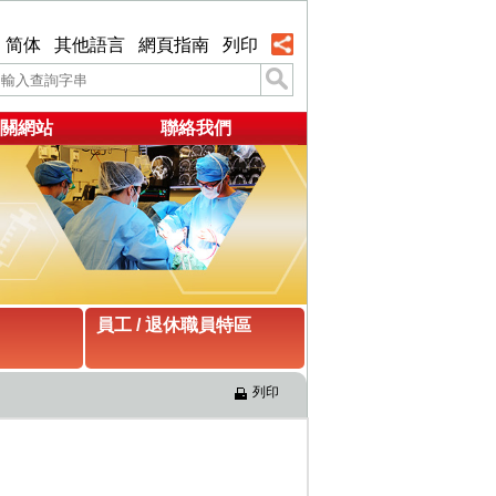
简体
其他語言
網頁指南
列印
關網站
聯絡我們
員工 / 退休職員特區
列印