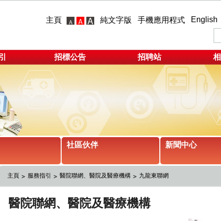
English
主頁
純文字版
手機應用程式
引
招標公告
招聘站
相
社區伙伴
新聞中心
主頁
服務指引
醫院聯網、醫院及醫療機構
九龍東聯網