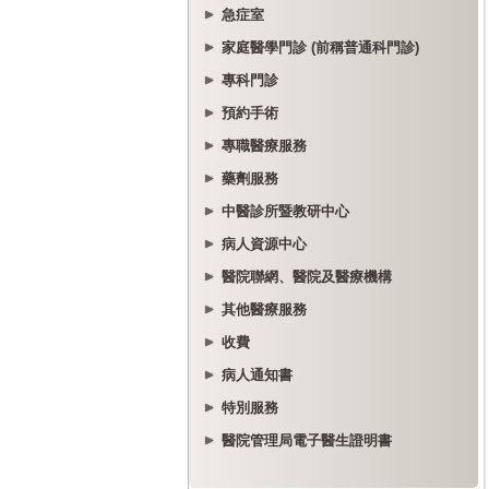
急症室
家庭醫學門診 (前稱普通科門診)
專科門診
預約手術
專職醫療服務
藥劑服務
中醫診所暨教研中心
病人資源中心
醫院聯網、醫院及醫療機構
其他醫療服務
收費
病人通知書
特別服務
醫院管理局電子醫生證明書