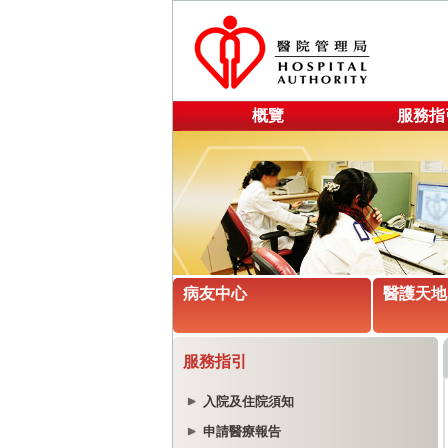
概覽
服務指
病友中心
醫護天地
服務指引
入院及住院須知
申請醫療報告