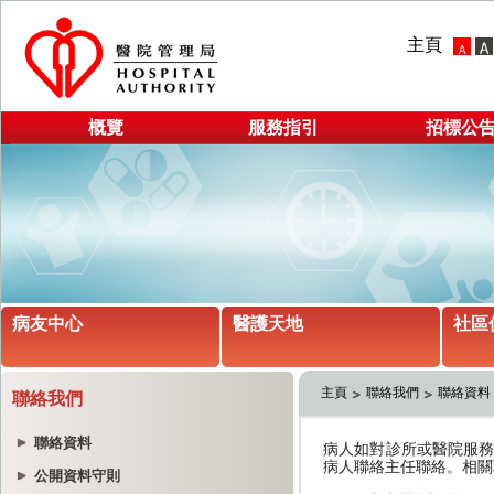
主頁
概覽
服務指引
招標公
病友中心
醫護天地
社區
主頁
聯絡我們
聯絡資料
聯絡我們
聯絡資料
公開資料守則