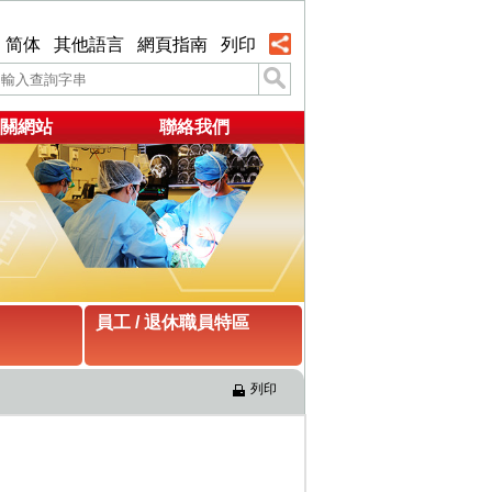
简体
其他語言
網頁指南
列印
關網站
聯絡我們
員工 / 退休職員特區
列印