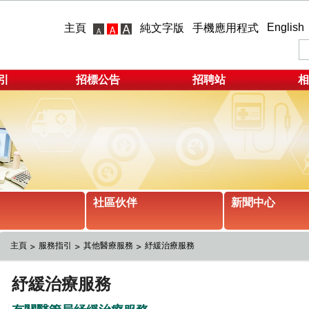
English
主頁
純文字版
手機應用程式
引
招標公告
招聘站
相
社區伙伴
新聞中心
主頁
服務指引
其他醫療服務
紓緩治療服務