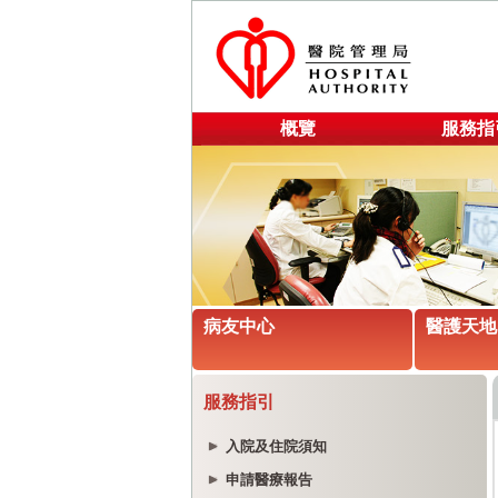
概覽
服務指
病友中心
醫護天地
服務指引
入院及住院須知
申請醫療報告