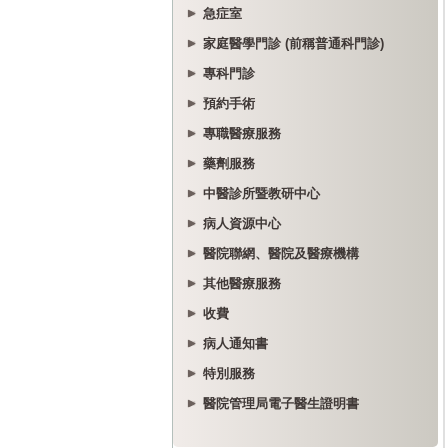
急症室
家庭醫學門診 (前稱普通科門診)
專科門診
預約手術
專職醫療服務
藥劑服務
中醫診所暨教研中心
病人資源中心
醫院聯網、醫院及醫療機構
其他醫療服務
收費
病人通知書
特別服務
醫院管理局電子醫生證明書