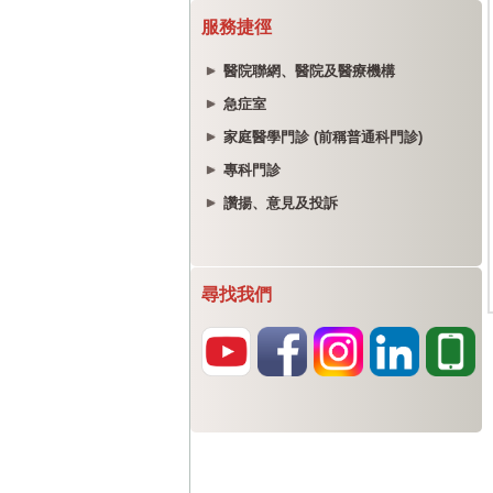
服務捷徑
醫院聯網、醫院及醫療機構
急症室
家庭醫學門診 (前稱普通科門診)
專科門診
讚揚、意見及投訴
尋找我們