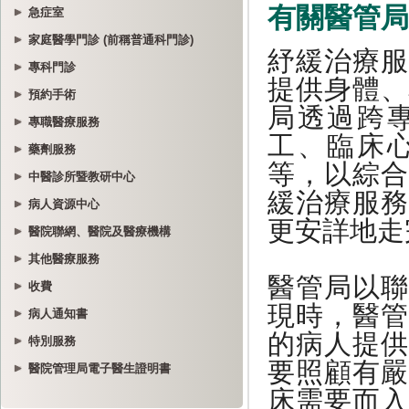
急症室
家庭醫學門診 (前稱普通科門診)
專科門診
預約手術
專職醫療服務
藥劑服務
中醫診所暨教研中心
病人資源中心
醫院聯網、醫院及醫療機構
其他醫療服務
收費
病人通知書
特別服務
醫院管理局電子醫生證明書