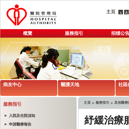
主頁
概覽
服務指引
招標公
病友中心
醫護天地
社區
主頁
服務指引
其他醫療
服務指引
入院及住院須知
申請醫療報告