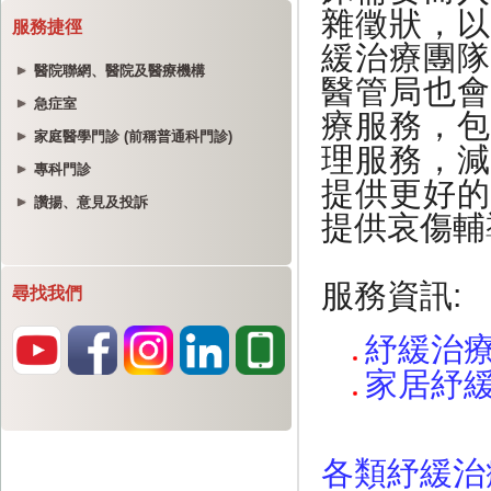
服務捷徑
醫院聯網、醫院及醫療機構
急症室
家庭醫學門診 (前稱普通科門診)
專科門診
讚揚、意見及投訴
尋找我們