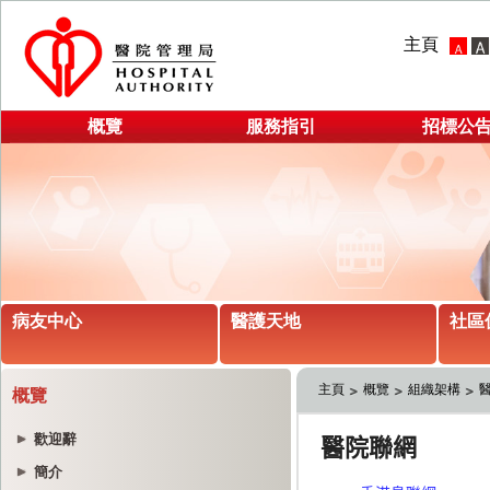
主頁
概覽
服務指引
招標公
病友中心
醫護天地
社區
主頁
概覽
組織架構
概覽
歡迎辭
簡介