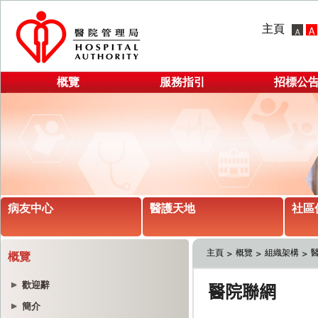
主頁
概覽
服務指引
招標公
病友中心
醫護天地
社區
主頁
概覽
組織架構
概覽
歡迎辭
簡介