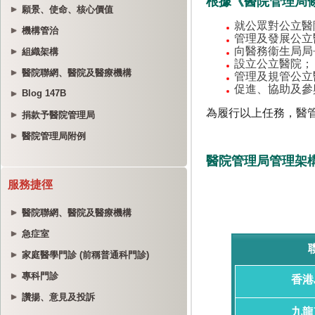
願景、使命、核心價值
機構管治
組織架構
醫院聯網、醫院及醫療機構
Blog 147B
捐款予醫院管理局
醫院管理局附例
服務捷徑
醫院聯網、醫院及醫療機構
急症室
家庭醫學門診 (前稱普通科門診)
專科門診
讚揚、意見及投訴