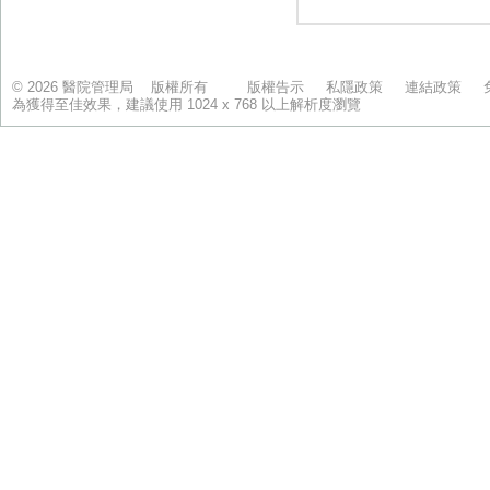
© 2026 醫院管理局 版權所有
版權告示
私隱政策
連結政策
為獲得至佳效果，建議使用 1024 x 768 以上解析度瀏覽