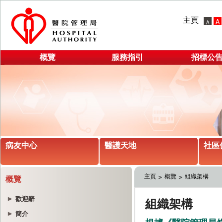
主頁
概覽
服務指引
招標公
病友中心
醫護天地
社區
主頁
概覽
組織架構
概覽
歡迎辭
簡介