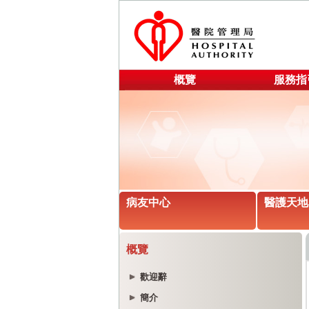
概覽
服務指
病友中心
醫護天地
概覽
歡迎辭
簡介