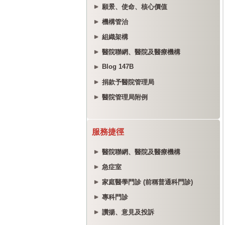
願景、使命、核心價值
機構管治
組織架構
醫院聯網、醫院及醫療機構
Blog 147B
捐款予醫院管理局
醫院管理局附例
服務捷徑
醫院聯網、醫院及醫療機構
急症室
家庭醫學門診 (前稱普通科門診)
專科門診
讚揚、意見及投訴