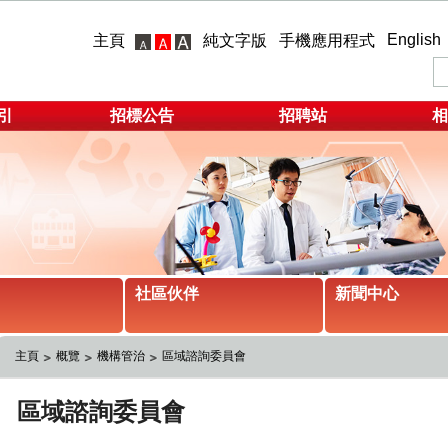
English
主頁
純文字版
手機應用程式
引
招標公告
招聘站
相
社區伙伴
新聞中心
主頁
概覽
機構管治
區域諮詢委員會