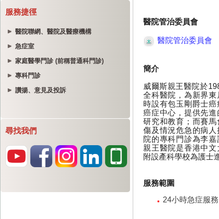
服務捷徑
醫院聯網、醫院及醫療機構
急症室
家庭醫學門診 (前稱普通科門診)
專科門診
讚揚、意見及投訴
尋找我們