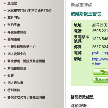
急症室
家庭醫學門診 (前稱普通科門診)
專科門診
預約手術
專職醫療服務
藥劑服務
中醫診所暨教研中心
病人資源中心
醫院聯網、醫院及醫療機構
其他醫療服務
收費
病人通知書
特別服務
醫院管理局電子醫生證明書