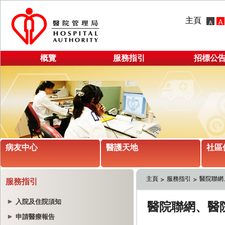
主頁
概覽
服務指引
招標公
病友中心
醫護天地
社區
主頁
服務指引
醫院聯網
服務指引
入院及住院須知
申請醫療報告