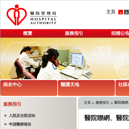
主頁
概覽
服務指引
招標公
病友中心
醫護天地
社區
主頁
服務指引
醫院聯網
服務指引
入院及住院須知
申請醫療報告