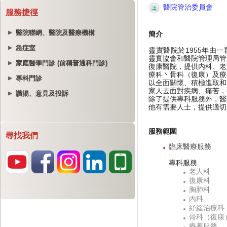
服務捷徑
醫院聯網、醫院及醫療機構
急症室
家庭醫學門診 (前稱普通科門診)
專科門診
讚揚、意見及投訴
尋找我們