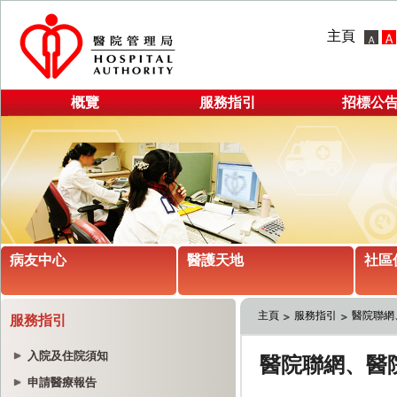
主頁
概覽
服務指引
招標公
病友中心
醫護天地
社區
主頁
服務指引
醫院聯網
服務指引
入院及住院須知
申請醫療報告