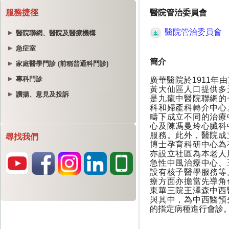
服務捷徑
醫院聯網、醫院及醫療機構
急症室
家庭醫學門診 (前稱普通科門診)
專科門診
讚揚、意見及投訴
尋找我們