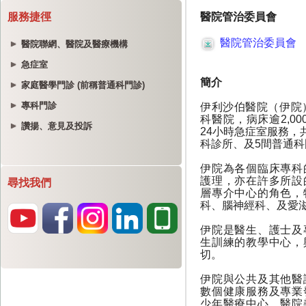
服務捷徑
醫院聯網、醫院及醫療機構
急症室
家庭醫學門診 (前稱普通科門診)
專科門診
讚揚、意見及投訴
尋找我們