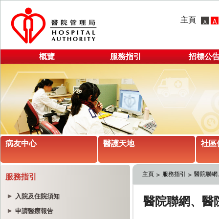
主頁
概覽
服務指引
招標公
病友中心
醫護天地
社區
主頁
服務指引
醫院聯網
服務指引
入院及住院須知
申請醫療報告