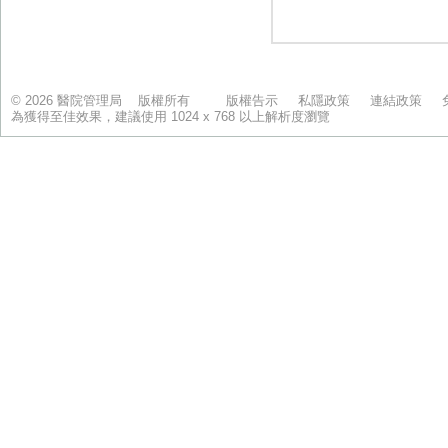
© 2026 醫院管理局 版權所有
版權告示
私隱政策
連結政策
為獲得至佳效果，建議使用 1024 x 768 以上解析度瀏覽