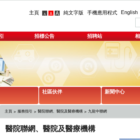
English
主頁
純文字版
手機應用程式
引
招標公告
招聘站
相
社區伙伴
新聞中心
主頁
服務指引
醫院聯網、醫院及醫療機構
九龍中聯網