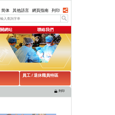
简体
其他語言
網頁指南
列印
關網站
聯絡我們
員工 / 退休職員特區
列印