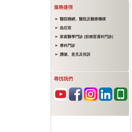
服務捷徑
醫院聯網、醫院及醫療機構
急症室
家庭醫學門診 (前稱普通科門診)
專科門診
讚揚、意見及投訴
尋找我們