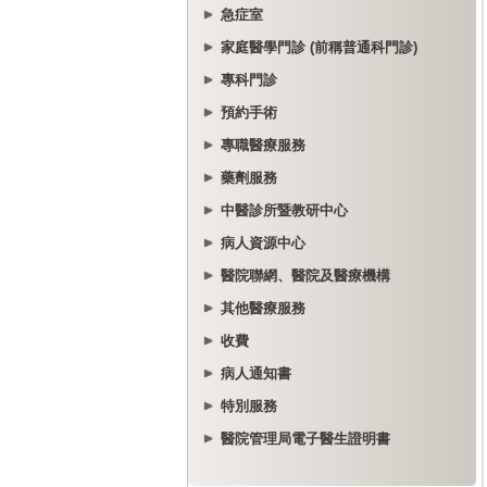
急症室
家庭醫學門診 (前稱普通科門診)
專科門診
預約手術
專職醫療服務
藥劑服務
中醫診所暨教研中心
病人資源中心
醫院聯網、醫院及醫療機構
其他醫療服務
收費
病人通知書
特別服務
醫院管理局電子醫生證明書