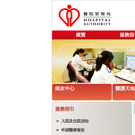
概覽
服務指
病友中心
醫護天地
服務指引
入院及住院須知
申請醫療報告