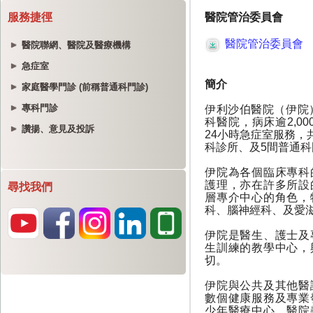
服務捷徑
醫院聯網、醫院及醫療機構
急症室
家庭醫學門診 (前稱普通科門診)
專科門診
讚揚、意見及投訴
尋找我們