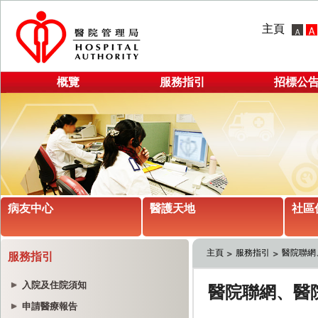
主頁
概覽
服務指引
招標公
病友中心
醫護天地
社區
主頁
服務指引
醫院聯網
服務指引
入院及住院須知
申請醫療報告