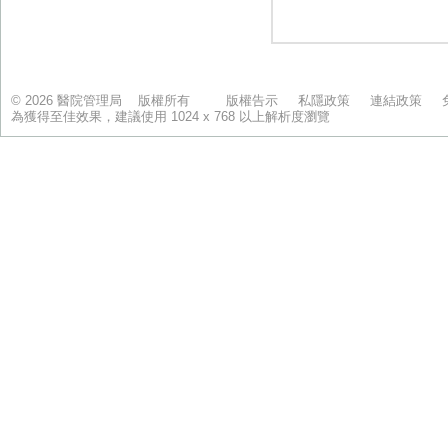
© 2026 醫院管理局 版權所有
版權告示
私隱政策
連結政策
為獲得至佳效果，建議使用 1024 x 768 以上解析度瀏覽