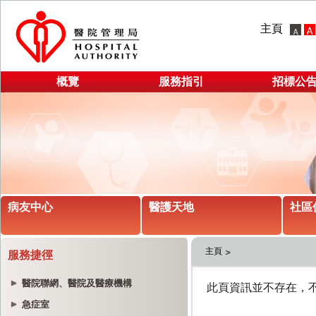
主頁
概覽
服務指引
招標公
病友中心
醫護天地
社區
主頁
服務捷徑
醫院聯網、醫院及醫療機構
急症室