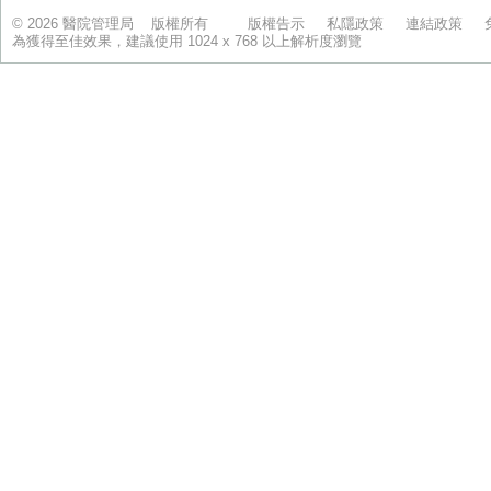
© 2026 醫院管理局 版權所有
版權告示
私隱政策
連結政策
為獲得至佳效果，建議使用 1024 x 768 以上解析度瀏覽