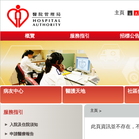
主頁
概覽
服務指引
招標公
病友中心
醫護天地
社區
主頁
服務指引
入院及住院須知
申請醫療報告