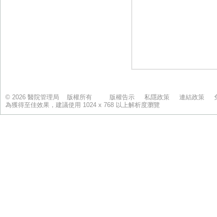
© 2026 醫院管理局 版權所有
版權告示
私隱政策
連結政策
為獲得至佳效果，建議使用 1024 x 768 以上解析度瀏覽