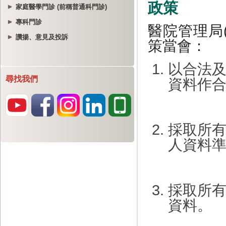
家庭醫學門診 (前稱普通科門診)
專科門診
讚揚、意見及投訴
尋找我們