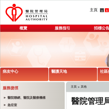
主頁
概覽
服務指引
招標公
病友中心
醫護天地
社區
主頁
其他
服務捷徑
醫院聯網、醫院及醫療機構
急症室