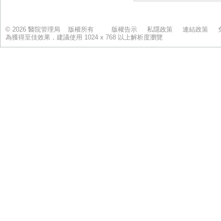
© 2026 醫院管理局 版權所有
版權告示
私隱政策
連結政策
為獲得至佳效果，建議使用 1024 x 768 以上解析度瀏覽