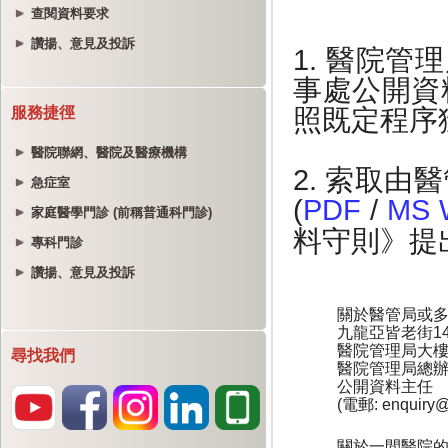
查閱資料要求
讚揚、意見及投訴
服務捷徑
醫院聯網、醫院及醫療機構
急症室
家庭醫學門診 (前稱普通科門診)
專科門診
讚揚、意見及投訴
尋找我們