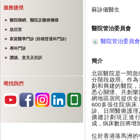
服務捷徑
醫院聯網、醫院及醫療機構
急症室
家庭醫學門診 (前稱普通科門診)
專科門診
讚揚、意見及投訴
尋找我們