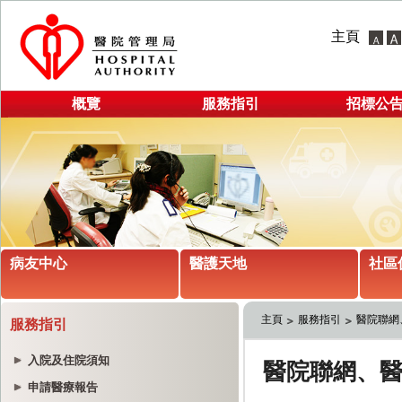
主頁
概覽
服務指引
招標公
病友中心
醫護天地
社區
主頁
服務指引
醫院聯網
服務指引
入院及住院須知
申請醫療報告