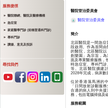
服務捷徑
醫院聯網、醫院及醫療機構
急症室
家庭醫學門診 (前稱普通科門診)
專科門診
讚揚、意見及投訴
尋找我們