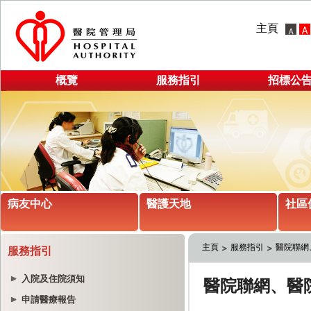
主頁
概覽
服務指引
招標公
病友中心
醫護天地
社區
主頁
服務指引
醫院聯網
服務指引
入院及住院須知
申請醫療報告