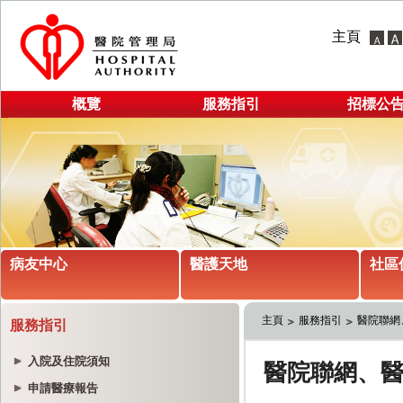
主頁
概覽
服務指引
招標公
病友中心
醫護天地
社區
主頁
服務指引
醫院聯網
服務指引
入院及住院須知
申請醫療報告