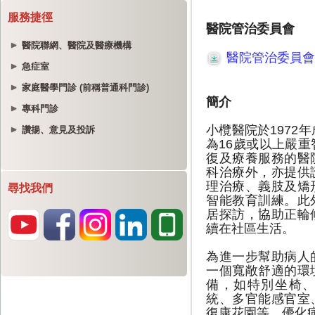
服務捷徑
醫院聯網、醫院及醫療機構
急症室
家庭醫學門診 (前稱普通科門診)
專科門診
讚揚、意見及投訴
尋找我們