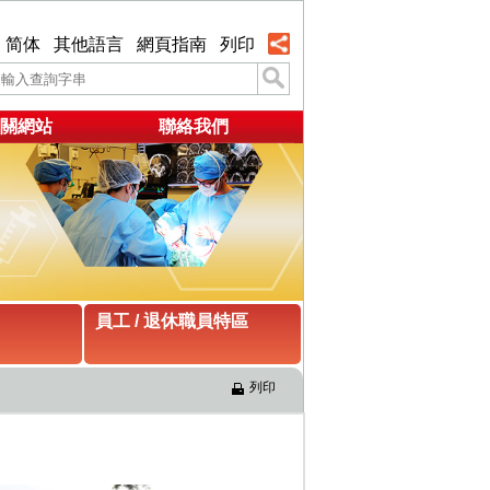
简体
其他語言
網頁指南
列印
關網站
聯絡我們
員工 / 退休職員特區
列印