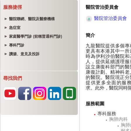
服務捷徑
醫院聯網、醫院及醫療機構
急症室
家庭醫學門診 (前稱普通科門診)
專科門診
讚揚、意見及投訴
尋找我們