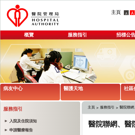
主頁
概覽
服務指引
招標公
病友中心
醫護天地
社區
主頁
服務指引
醫院聯網
服務指引
入院及住院須知
申請醫療報告