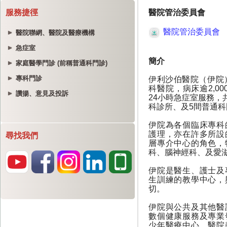
服務捷徑
醫院聯網、醫院及醫療機構
急症室
家庭醫學門診 (前稱普通科門診)
專科門診
讚揚、意見及投訴
尋找我們