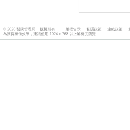
© 2026 醫院管理局 版權所有
版權告示
私隱政策
連結政策
為獲得至佳效果，建議使用 1024 x 768 以上解析度瀏覽