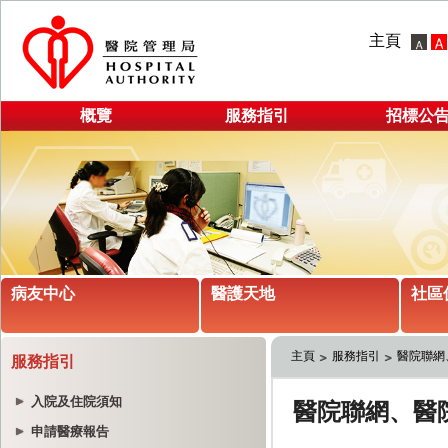
主頁
概覽
服務指引
招標公
病友中心
醫護天地
社區
主頁
服務指引
醫院聯網
服務指引
入院及住院須知
申請醫療報告