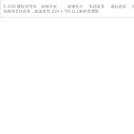
© 2026 醫院管理局 版權所有
版權告示
私隱政策
連結政策
為獲得至佳效果，建議使用 1024 x 768 以上解析度瀏覽