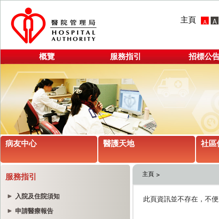
主頁
概覽
服務指引
招標公
病友中心
醫護天地
社區
主頁
服務指引
入院及住院須知
申請醫療報告