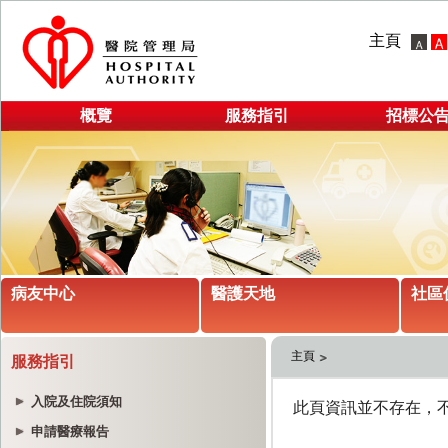
主頁
概覽
服務指引
招標公
病友中心
醫護天地
社區
主頁
服務指引
入院及住院須知
申請醫療報告