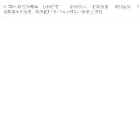
© 2026 醫院管理局 版權所有
版權告示
私隱政策
連結政策
為獲得至佳效果，建議使用 1024 x 768 以上解析度瀏覽