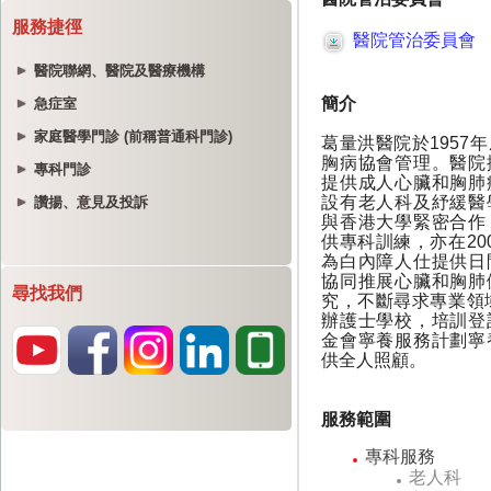
服務捷徑
醫院聯網、醫院及醫療機構
急症室
家庭醫學門診 (前稱普通科門診)
專科門診
讚揚、意見及投訴
尋找我們