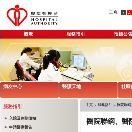
主頁
概覽
服務指引
招標公
病友中心
醫護天地
社區
主頁
服務指引
醫院聯網
服務指引
入院及住院須知
申請醫療報告