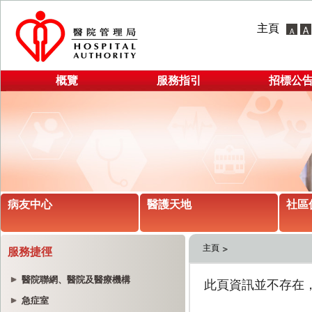
主頁
概覽
服務指引
招標公
病友中心
醫護天地
社區
主頁
服務捷徑
醫院聯網、醫院及醫療機構
急症室