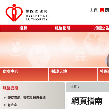
主頁
概覽
服務指引
招標公
病友中心
醫護天地
社區
主頁
服務捷徑
醫院聯網、醫院及醫療機構
急症室