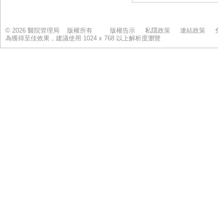
© 2026 醫院管理局 版權所有
版權告示
私隱政策
連結政策
為獲得至佳效果，建議使用 1024 x 768 以上解析度瀏覽