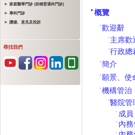
家庭醫學門診 (前稱普通科門診)
專科門診
讚揚、意見及投訴
尋找我們