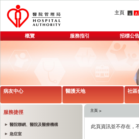
主頁
概覽
服務指引
招標公
病友中心
醫護天地
社區
主頁
服務捷徑
醫院聯網、醫院及醫療機構
急症室