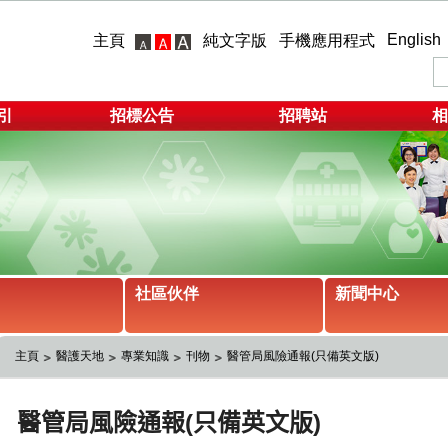
English
主頁
純文字版
手機應用程式
引
招標公告
招聘站
相
社區伙伴
新聞中心
主頁
醫護天地
專業知識
刊物
醫管局風險通報(只備英文版)