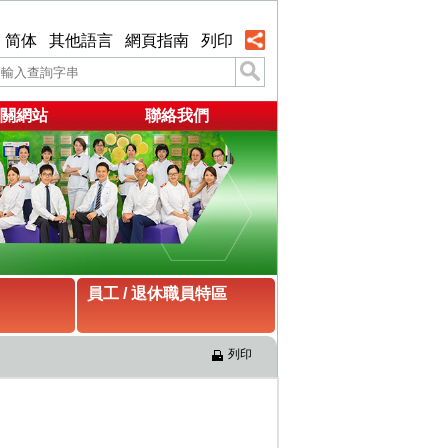
简体
其他語言
網頁指南
列印
關網站
聯絡我們
員工 / 退休職員特區
列印