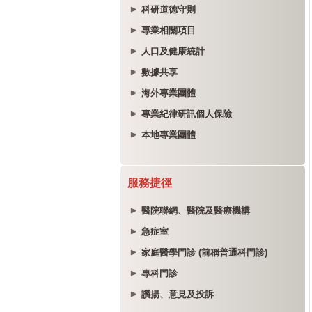
科研道德守則
專業相關項目
人口及健康統計
數據共享
海外專業團體
專業紀律研訊個人保險
本地專業團體
服務捷徑
醫院聯網、醫院及醫療機構
急症室
家庭醫學門診 (前稱普通科門診)
專科門診
讚揚、意見及投訴